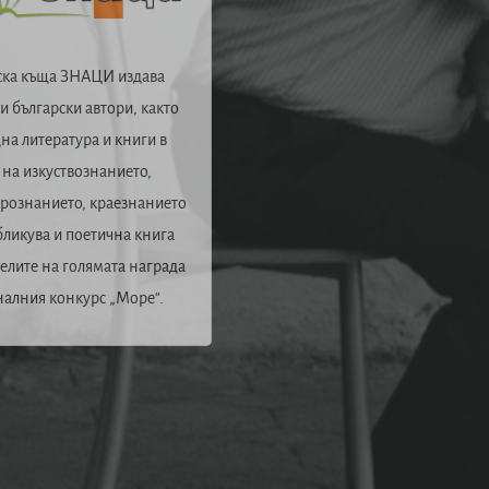
ска къща ЗНАЦИ издава
 български автори, както
на литература и книги в
 на изкуствознанието,
урознанието, краезнанието
бликува и поетична книга
елите на голямата награда
налния конкурс „Море“.