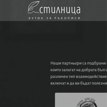
стилница
БУТИК ЗА РЪКОПИСИ
Наши партньори са подбрани к
които залагат на добрата бъл
различен тип взаимодействие. 
включат и да ви бъдат полезни