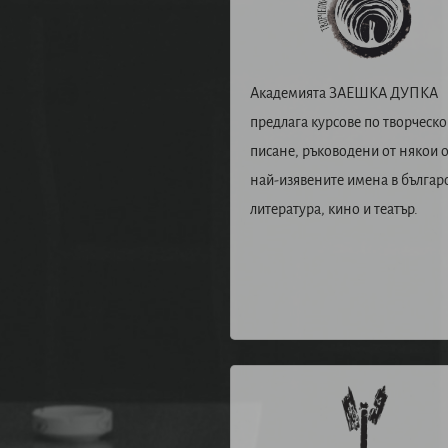
Академията ЗАЕШКА ДУПКА
предлага курсове по творческо
писане, ръководени от някои о
най-изявените имена в българ
литература, кино и театър.