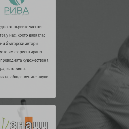
дно от първите частни
ва у нас, което дава глас
ни български автори.
ото им е ориентирано
 преводната художествена
ра, историята,
ията, обществените науки.