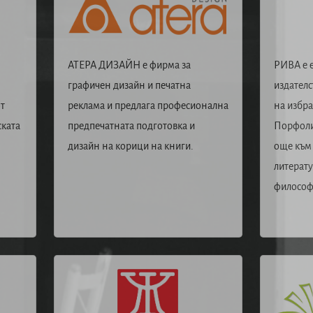
АТЕРА ДИЗАЙН е фирма за
РИВА е е
графичен дизайн и печатна
издателст
т
реклама и предлага професионална
на избра
ската
предпечатната подготовка и
Порфоли
дизайн на корици на книги.
още към
литерату
философ