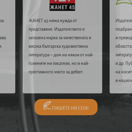
за
ЖАНЕТ 45 няма нужда от
Издател
представяне. Издателството е
подбрани
ава
запазена марка за качествената и
и превод
и.
висока българска художествена
областта
литература – дом на някои от най-
литерат
големите ни писатели, но и най-
и др. Пу
престижното място за дебют.
на носит
в нацио
ПИШЕТЕ НИ СЕГА!